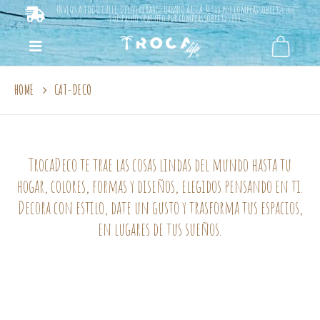
ENVÍOS A TODO CHILE. Delivery Radio URBANO ARICA: $1.500 por compras sobre $20.000
y despacho gratuito por compras sobre $25.000.
HOME
CAT-DECO
TrocaDeco te trae las cosas lindas del mundo hasta tu
hogar, colores, formas y diseños, elegidos pensando en ti.
Decora con estilo, date un gusto y trasforma tus espacios,
en lugares de tus sueños.