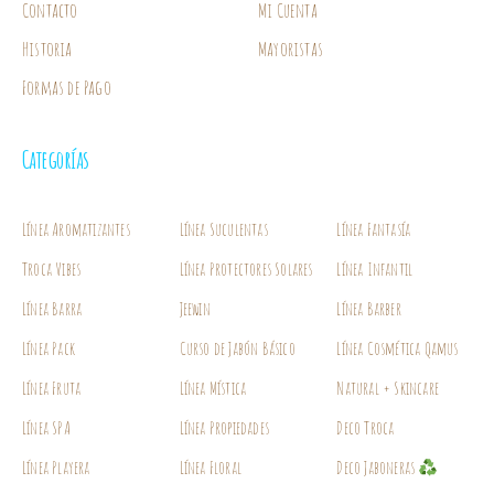
Contacto
Mi Cuenta
Historia
Mayoristas
Formas de Pago
Categorías
Línea Aromatizantes
Línea Suculentas
Línea Fantasía
Troca Vibes
Línea Protectores Solares
Línea Infantil
Línea Barra
Jeewin
Línea Barber
Línea Pack
Curso de Jabón Básico
Línea Cosmética Qamus
Línea Fruta
Línea Mística
Natural + Skincare
Línea SPA
Línea Propiedades
Deco Troca
Línea Playera
Línea Floral
Deco Jaboneras