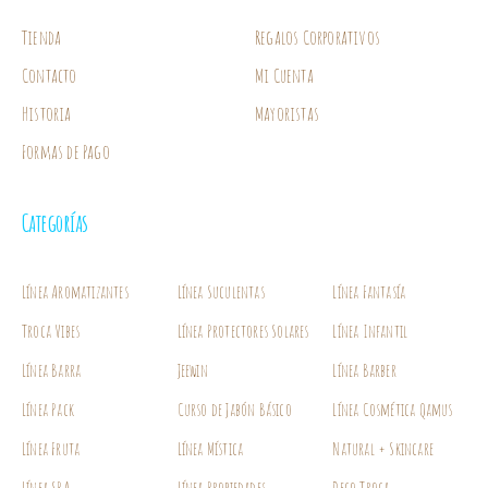
Tienda
Regalos Corporativos
Contacto
Mi Cuenta
Historia
Mayoristas
Formas de Pago
Categorías
Línea Aromatizantes
Línea Suculentas
Línea Fantasía
Troca Vibes
Línea Protectores Solares
Línea Infantil
Línea Barra
Jeewin
Línea Barber
Línea Pack
Curso de Jabón Básico
Línea Cosmética Qamus
Línea Fruta
Línea Mística
Natural + Skincare