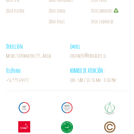
Línea SPA
Línea Propiedades
Deco Troca
Línea Playera
Línea Floral
Deco Jaboneras
Línea Dulce
Deco Indonesia
Dirección
Email
Rafael Sotomayor 193, Arica
contacto@trocalife.cl
Teléfono
HORARIO DE ATENCIÓN :
+56 9 95474492
lun -sáb / 10:30 am - 8:00 pm