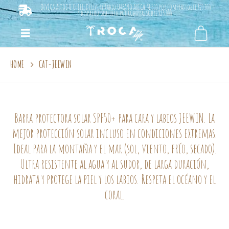
ENVÍOS A TODO CHILE. Delivery Radio URBANO ARICA: $1.500 por compras sobre $20.000
y despacho gratuito por compras sobre $25.000.
HOME
CAT-JEEWIN
Barra protectora solar SPF50+ para cara y labios JEEWIN. La
mejor protección solar incluso en condiciones extremas.
Ideal para la montaña y el mar (sol, viento, frío, secado).
Ultra resistente al agua y al sudor, de larga duración,
hidrata y protege la piel y los labios. Respeta el océano y el
coral.