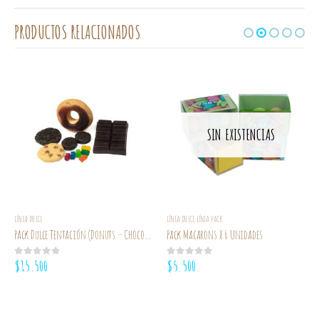
PRODUCTOS RELACIONADOS
SIN EXISTENCIAS
LÍNEA DULCE
LÍNEA DULCE
LÍNEA PACK
,
Pack Dulce Tentación (Donuts – Chocolate- Galletas Cookie X 2 – Galletas Morocha X 2- Gomitas X 6)
Pack Macarons X 6 Unidades
$
15.500
$
5.500
0
out of 5
0
out of 5