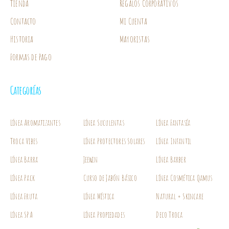
Tienda
Regalos Corporativos
Contacto
Mi Cuenta
Historia
Mayoristas
Formas de Pago
Categorías
Línea Aromatizantes
Línea Suculentas
Línea Fantasía
Troca Vibes
Línea Protectores Solares
Línea Infantil
Línea Barra
Jeewin
Línea Barber
Línea Pack
Curso de Jabón Básico
Línea Cosmética Qamus
Línea Fruta
Línea Mística
Natural + Skincare
Línea SPA
Línea Propiedades
Deco Troca