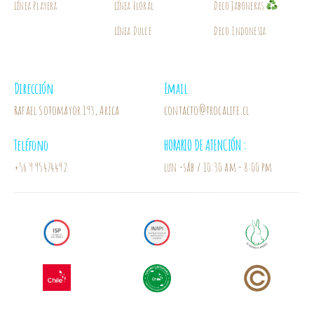
Línea Playera
Línea Floral
Deco Jaboneras
Línea Dulce
Deco Indonesia
Dirección
Email
Rafael Sotomayor 193, Arica
contacto@trocalife.cl
Teléfono
HORARIO DE ATENCIÓN :
+56 9 95474492
lun -sáb / 10:30 am - 8:00 pm