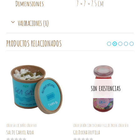
Dimensiones
7 × 7 × 7.5 cm
VALORACIONES (0)
PRODUCTOS RELACIONADOS
SIN EXISTENCIAS
LÍNEA SAL DE BAÑO
LÍNEA SPA
LÍNEA JABÓN CON CUCHARA Y GEL DE DUCHA
LÍNEA SPA
,
,
Sal De Cahuil Ruda
Gel Ducha Frutilla