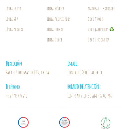
Línea Fruta
Línea Mística
Natural + Skincare
Línea SPA
Línea Propiedades
Deco Troca
Línea Playera
Línea Floral
Deco Jaboneras
Línea Dulce
Deco Indonesia
Dirección
Email
Rafael Sotomayor 193, Arica
contacto@trocalife.cl
Teléfono
HORARIO DE ATENCIÓN :
+56 9 95474492
lun -sáb / 10:30 am - 8:00 pm