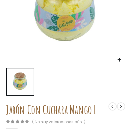
Jabón Con Cuchara Mango L
( No hay valoraciones aún. )
0
out of 5