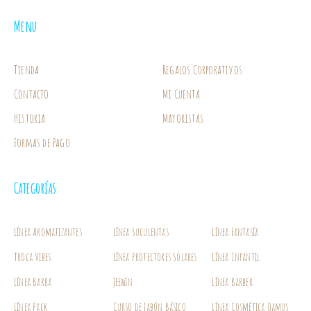
Menu
Tienda
Regalos Corporativos
Contacto
Mi Cuenta
Historia
Mayoristas
Formas de Pago
Categorías
Línea Aromatizantes
Línea Suculentas
Línea Fantasía
Troca Vibes
Línea Protectores Solares
Línea Infantil
Línea Barra
Jeewin
Línea Barber
Línea Pack
Curso de Jabón Básico
Línea Cosmética Qamus