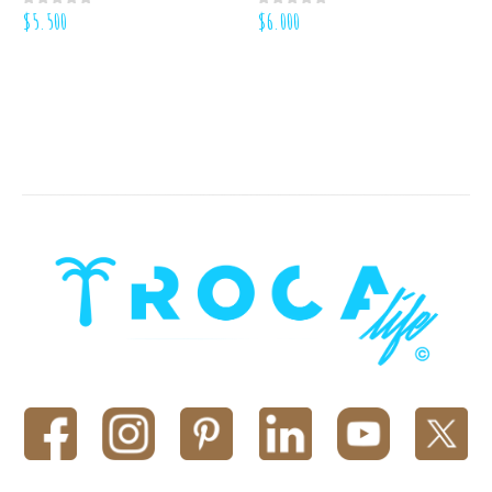
$
5.500
$
6.000
0
out of 5
0
out of 5