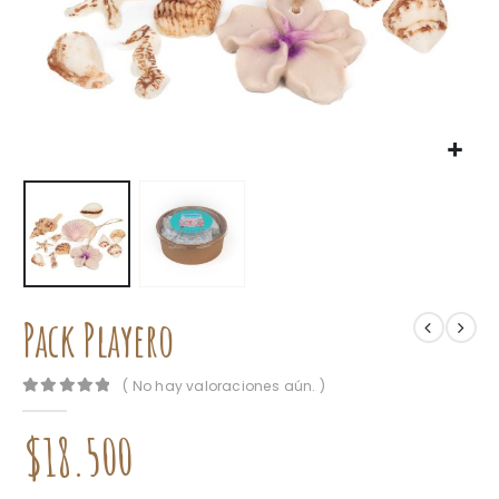
Pack Playero
( No hay valoraciones aún. )
0
out of 5
$
18.500