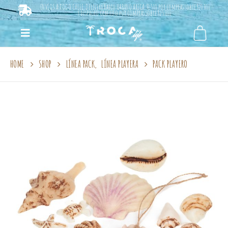
ENVÍOS A TODO CHILE. Delivery Radio URBANO ARICA: $1.500 por compras sobre $20.000
y despacho gratuito por compras sobre $25.000.
HOME
SHOP
LÍNEA PACK
,
LÍNEA PLAYERA
PACK PLAYERO