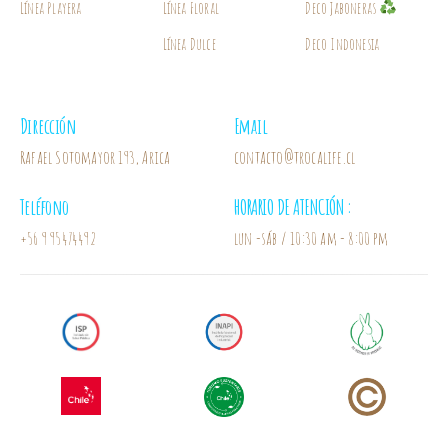
Línea Playera
Línea Floral
Deco Jaboneras
Línea Dulce
Deco Indonesia
Dirección
Email
Rafael Sotomayor 193, Arica
contacto@trocalife.cl
Teléfono
HORARIO DE ATENCIÓN :
+56 9 95474492
lun -sáb / 10:30 am - 8:00 pm