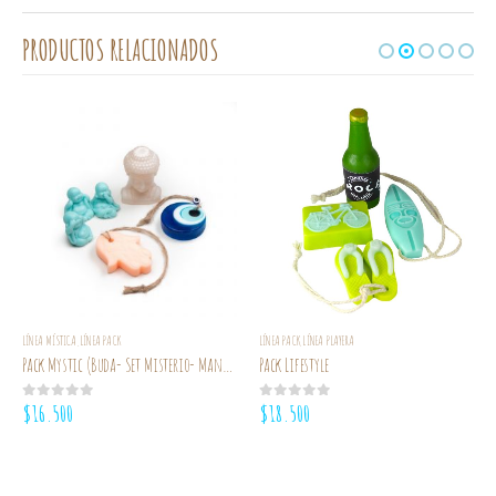
PRODUCTOS RELACIONADOS
LÍNEA MÍSTICA
LÍNEA PACK
LÍNEA PACK
LÍNEA PLAYERA
,
,
Pack Mystic (Buda- Set Misterio- Mano Hamsa- Ojo Turco)
Pack Lifestyle
$
16.500
$
18.500
0
out of 5
0
out of 5