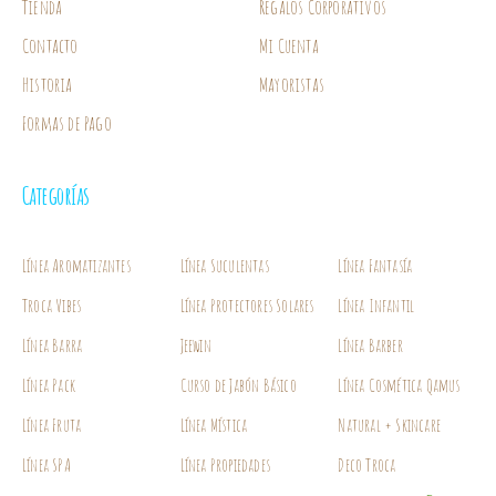
Tienda
Regalos Corporativos
Contacto
Mi Cuenta
Historia
Mayoristas
Formas de Pago
Categorías
Línea Aromatizantes
Línea Suculentas
Línea Fantasía
Troca Vibes
Línea Protectores Solares
Línea Infantil
Línea Barra
Jeewin
Línea Barber
Línea Pack
Curso de Jabón Básico
Línea Cosmética Qamus
Línea Fruta
Línea Mística
Natural + Skincare
Línea SPA
Línea Propiedades
Deco Troca